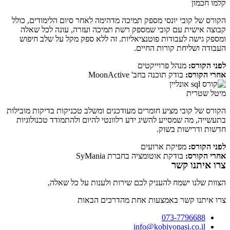
קלמו חכמון
הקורס של קובי יונסי מספק תמיכה מדהימה לאחר סיום הלימודים, כולל
קבוצה אישית עם קובי שמספק רשת תמיכה ועזרה, עונה לכל שאלה
ומספק גישה לעבודות פוטנציאליות. זה ללא ספק מקל על שלב חיפוש
העבודה ושליחת קורות החיים.
לפני הקורס:
מנהל פרוייקטים
אחרי הקורס:
בודק תוכנה בחב' MoonActive
מיטל שטרית
הקורס של קובי מציע חומרים מעודכנים ומשלב טכניקות בדיקות מובילות
בתעשייה, מה שמסייע להשיג ידע רלוונטי להיום ולהתמודד טכנולוגיות
חדשות ודרישות בשוק.
לפני הקורס:
מפיקת ארועים
אחרי הקורס:
בודקת אוטומציה בחברת SyMania
צרו איתנו קשר
הצוות שלנו ישמח להעניק לכם שירות ולענות על כל שאלה,
צרו איתנו קשר באמצעות אחת מהדרכים הבאות
073-7796688
info@kobiyonasi.co.il