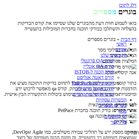
דלג לתוכן
בוגרים
מספרים
בואו לשמוע חוות דעת מהבוגרים שלנו שסיימו את קורס הבדיקות
בהצלחה והשתלבו כבודקי תוכנה בחברות המובילות בתעשייה
דף הבית
»
בוגרים מספרים
ראשי
אודות
המלצות בצילומי מסך
הקורסים שלנו
המלצות באתר
קורס QA פרונטלי
המלצות בסרטונים
קורס QA אונליין
קורס הכנה ל-ISTQB
אנה קיסליאנסקי
קורס דאטה אנליסט
קורס פיתוח Full Stack
בתור קוסמטיקאית לשעבר, המעבר לתחום בדיקות התוכנה מציע את
קורס אקסל מתחילים
הזדמנות קריירה בתחום חדש ומרתק. קורס qa מאפשר לרכוש ידע
קורס אקסל מתקדמים
ומיומנויות מקצועיות חדשות, תוך שימוש ביכולות התקשורת הבין-אישית.
הכשרות עסקיות
לפני הקורס:
קוסמטיקאית
בוגרים מספרים
אחרי הקורס:
בודק תוכנה בחברת PetPace
מגזין
פודקאסטים
יועד אלקיים
צור קשר
הקורס מספק ידע על תהליכי עבודה משולבים, כמו Agile וDevOps,
תפריט
שנמצאים בשימוש רב בתעשייה. זה מקנה הבנה מעמיקה של כיצד