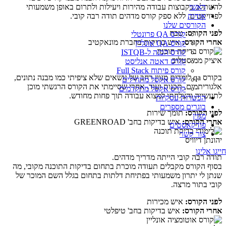
ראשי
להשתלב בקבוצות עבודה מהירות ויעילות ולתרום באופן משמעותי
אודות
לפרויקטים. ללא ספק קורס מדהים תודה רבה קובי.
הקורסים שלנו
לפני הקורס:
טבח
קורס QA פרונטלי
אחרי הקורס:
איש בדיקות בחברת מונאקטיב
קורס QA אונליין
קורס הכנה ל-ISTQB
איציק ממיסטלוב
קורס דאטה אנליסט
קורס פיתוח Full Stack
בקורס qa לומדים מגוון רחב של נושאים שלא ציפיתי כמו מבנה נתונים,
קורס אקסל מתחילים
אלגוריתמים, תכנות ועוד. אחרי שסיימתי את הקורס הרגשתי מוכן
קורס אקסל מתקדמים
לתעשייה והצלחתי למצוא עבודה תוך פחות מחודש.
הכשרות עסקיות
בוגרים מספרים
לפני הקורס:
תומך שירות
מגזין
אחרי הקורס:
איש בדיקות בחב' GREENROAD
פודקאסטים
צור קשר
יהונתן דיוויס
חייגו אלינו
תודה רבה קובי הייתה מדריך מדהים.
בסוף הקורס מקבלים תעודה מוכרת בתחום בדיקות התוכנה מקובי, מה
שנתן לי יתרון משמעותי בפתיחת דלתות בתחום בגלל השם המוכר של
קובי בתור מרצה.
לפני הקורס:
איש מכירות
אחרי הקורס:
איש בדיקות בחב' טיפלטי