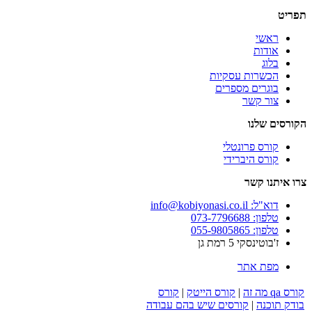
תפריט
ראשי
אודות
בלוג
הכשרות עסקיות
בוגרים מספרים
צור קשר
הקורסים שלנו
קורס פרונטלי
קורס היברידי
צרו איתנו קשר
דוא"ל: info@kobiyonasi.co.il
טלפון: 073-7796688
טלפון: 055-9805865
ז'בוטינסקי 5 רמת גן
מפת אתר
קורס qa מה זה
|
קורס הייטק
|
קורס
בודק תוכנה
|
קורסים שיש בהם עבודה