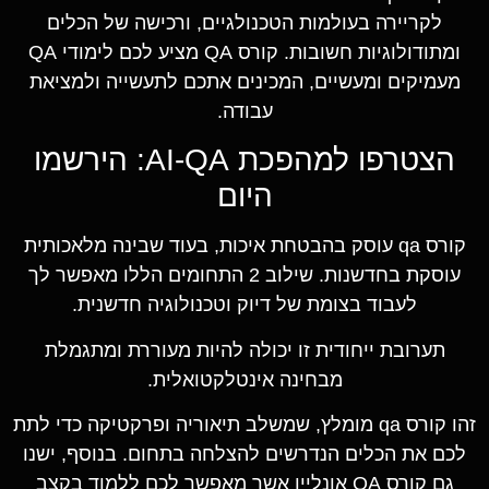
לקריירה בעולמות הטכנולגיים, ורכישה של הכלים
ומתודולוגיות חשובות. קורס QA מציע לכם לימודי QA
מעמיקים ומעשיים, המכינים אתכם לתעשייה ולמציאת
עבודה.
הצטרפו למהפכת AI-QA: הירשמו
היום
קורס qa עוסק בהבטחת איכות, בעוד שבינה מלאכותית
עוסקת בחדשנות. שילוב 2 התחומים הללו מאפשר לך
לעבוד בצומת של דיוק וטכנולוגיה חדשנית.
תערובת ייחודית זו יכולה להיות מעוררת ומתגמלת
מבחינה אינטלקטואלית.
זהו קורס qa מומלץ, שמשלב תיאוריה ופרקטיקה כדי לתת
לכם את הכלים הנדרשים להצלחה בתחום. בנוסף, ישנו
גם
קורס QA אונליין
אשר מאפשר לכם ללמוד בקצב