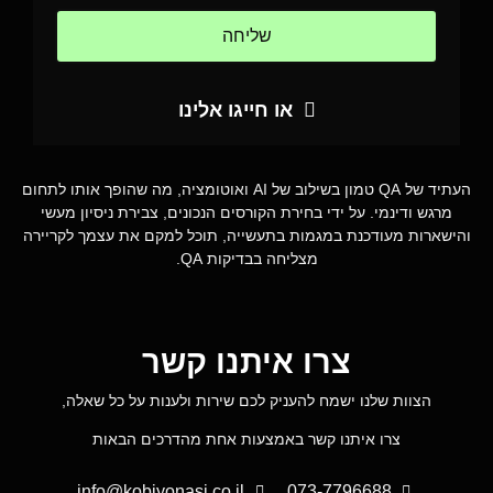
שליחה
או חייגו אלינו
העתיד של QA טמון בשילוב של AI ואוטומציה, מה שהופך אותו לתחום
מרגש ודינמי. על ידי בחירת הקורסים הנכונים, צבירת ניסיון מעשי
והישארות מעודכנת במגמות בתעשייה, תוכל למקם את עצמך לקריירה
מצליחה בבדיקות QA.
צרו איתנו קשר
הצוות שלנו ישמח להעניק לכם שירות ולענות על כל שאלה,
צרו איתנו קשר באמצעות אחת מהדרכים הבאות
info@kobiyonasi.co.il
073-7796688