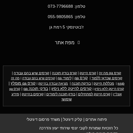
טלפון: 073-7796688
טלפון: 055-9805865
ז'בוטינסקי 5 רמת גן
מפת אתר
קורס qa מה זה
|
קורס הייטק
|
קורס בודק תוכנה
|
קורסים שיש בהם עבודה
|
קורסים שכדאי ללמוד
|
קורס qa
|
לימודי qa
|
קורסים שיש בהם עבודה
|
מה זה
מכללות הייטק
|
בודקת תוכנה
|
קורס qa מומלץ
|
istqb
|
מציאת עבודה בהייטק
|
קורסים להייטק ללא ניסיון
|
בודקי תוכנה qa
|
קורס הייטק ללא ניסיון
|
קורס qa
|
קורס הייטק למתחילים
|
בודק תוכנה לימודים
|
קורסים בהייטק
|
מידע
אונליין
שימושי
פיתוח אתרים
|
קליק דיגיטל
|
משרד פרסום דיגיטלי
כל הזכויות שמורות לקובי יונסי שירותי יעוץ והדרכה