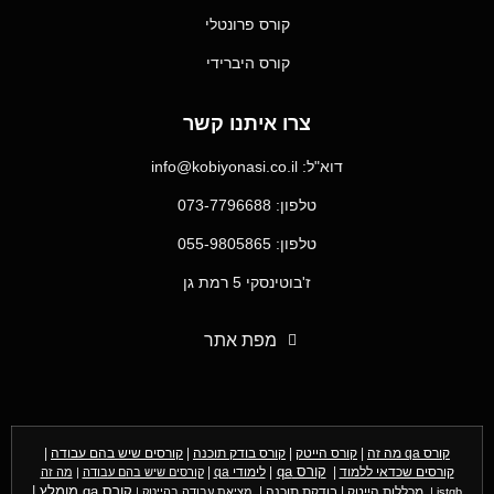
קורס פרונטלי
קורס היברידי
צרו איתנו קשר
דוא"ל: info@kobiyonasi.co.il
טלפון: 073-7796688
טלפון: 055-9805865
ז'בוטינסקי 5 רמת גן
מפת אתר
קורס qa מה זה
|
קורס הייטק
|
קורס בודק תוכנה
|
קורסים שיש בהם עבודה
|
קורסים שכדאי ללמוד
|
קורס qa
|
לימודי qa
|
קורסים שיש בהם עבודה
|
מה זה
מכללות הייטק
|
בודקת תוכנה
|
קורס qa מומלץ
|
istqb
|
מציאת עבודה בהייטק
|