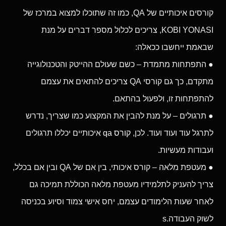
קורסים איכותיים של QA, כמו זה שתוכלו למצוא במרכז של
KOBI YONASI, צריכים לכלול מספר דברים על מנת
שבאמת ייחשבו ככאלה:
● התפתחות מתמדת – כשם שעולם ההייטק והטכנולוגייה
מתקדם, כך גם קורסי QA צריכים להתאים את עצמם
להתפתחות זו, ולפעול בהתאם.
● תרגולים – על מנת להבין את המקצוע כמו שצריך, נדרש
לתרגל עוד ועוד ועוד. לכן,
קורס qa
איכותיים יכללו תרגולים
ועבודות מעשיות.
● מעטפת מלאה – קורס איכותי, בין אם של QA ובין אם בכלל,
צריך להעניק לתלמידיו מעטפת מלאה הכוללת תמיכה גם
לאחר שעות הלימודים עצמם, יחס אישי צמוד וסיוע בכניסה
לשוק העבודה.s